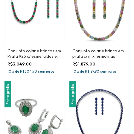
Conjunto colar e brincos em
Conjunto colar e brinco em
Prata 925 c/ esmeraldas e
prata c/ mix turmalinas
rubis
R$3.049,00
R$1.879,00
10
x
de
R$304,90
sem juros
10
x
de
R$187,90
sem juros
Frete grátis
Frete grátis