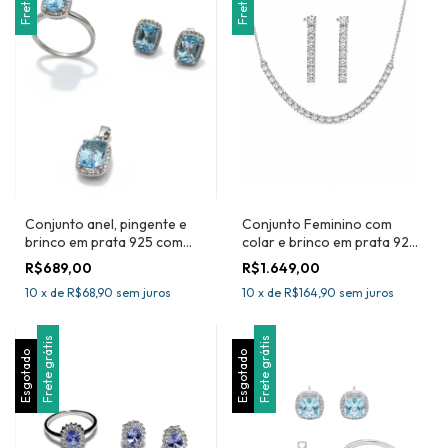
Conjunto anel, pingente e
Conjunto Feminino com
brinco em prata 925 com
colar e brinco em prata 925
topázio azul natural
gema natural água marinha
R$689,00
R$1.649,00
10
x
de
R$68,90
sem juros
10
x
de
R$164,90
sem juros
Frete grátis
Frete grátis
Esgotado
Esgotado