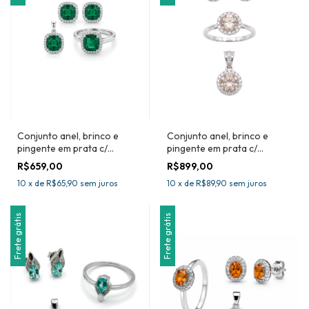
Conjunto anel, brinco e
Conjunto anel, brinco e
pingente em prata c/
pingente em prata c/
topázio verde
morganita
R$659,00
R$899,00
10
x
de
R$65,90
sem juros
10
x
de
R$89,90
sem juros
Frete grátis
Frete grátis