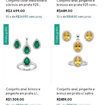
Conjunto colar meia Riviera
Conjunto anel, pingente e
e brinco em prata 925
brincos em prata 925 com
Tanzanita Natural
perídoto natural e zircônia
R$2.499,00
R$689,00
10
x
de
R$249,90
sem juros
10
x
de
R$68,90
sem juros
Frete grátis
Frete grátis
Conjunto anel, brinco e
Conjunto anel, pingente e
pingente em prata c/
brinco em prata c/ safira
Esmeralda Aro 20
R$1.309,00
R$859,00