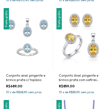
10
x
de
R$130,90
sem juros
10
x
de
R$85,90
sem juros
Frete grátis
Frete grátis
Conjunto anel, pingente e
Conjunto Anel, pingente e
brinco prata c/ topázio
brinco prata com safiras
amarelas
R$689,00
R$859,00
10
x
de
R$68,90
sem juros
10
x
de
R$85,90
sem juros