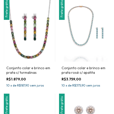
Frete grátis
Frete grátis
Conjunto colar e brinco em
Conjunto colar e brinco em
prata c/ turmalinas
prata rosé c/ apatita
R$1.879,00
R$3.759,00
10
x
de
R$187,90
sem juros
10
x
de
R$375,90
sem juros
Frete grátis
Frete grátis