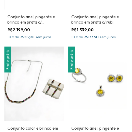
Conjunto anel, pingente e
Conjunto anel, pingente e
brinco em prata c/
brinco em prata c/ rubi
esmeralda e tanzanita
R$2.199,00
R$1.339,00
10
x
de
R$219,90
sem juros
10
x
de
R$133,90
sem juros
Frete grátis
Frete grátis
Conjunto colar e brinco em
Conjunto anel, pingente e