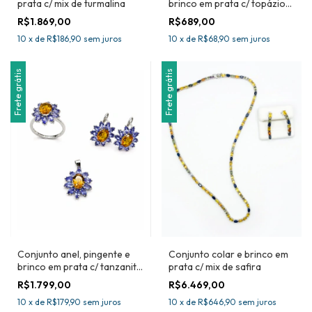
prata c/ mix de turmalina
brinco em prata c/ topázio
amarelo
R$1.869,00
R$689,00
10
x
de
R$186,90
sem juros
10
x
de
R$68,90
sem juros
Frete grátis
Frete grátis
Conjunto anel, pingente e
Conjunto colar e brinco em
brinco em prata c/ tanzanita
prata c/ mix de safira
e citrino
R$1.799,00
R$6.469,00
10
x
de
R$179,90
sem juros
10
x
de
R$646,90
sem juros