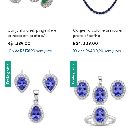
Conjunto anel, pingente e
Conjunto colar e brinco em
brincos em prata c/
prata c/ safira
esmeralda
R$1.389,00
R$4.009,00
10
x
de
R$138,90
sem juros
10
x
de
R$400,90
sem juros
Frete grátis
Frete grátis