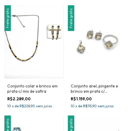
Frete grátis
Frete grátis
Conjunto colar e brinco em
Conjunto anel, pingente e
prata c/ mix de safira
brinco em prata c/
morganita
R$2.289,00
R$1.159,00
10
x
de
R$228,90
sem juros
10
x
de
R$115,90
sem juros
Frete grátis
Frete grátis