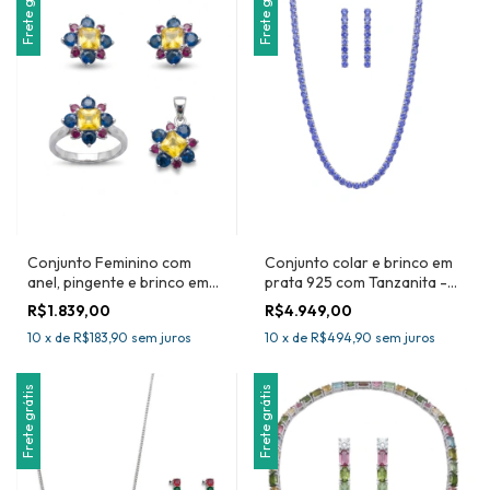
Frete grátis
Frete grátis
Conjunto Feminino com
Conjunto colar e brinco em
anel, pingente e brinco em
prata 925 com Tanzanita -
prata 925 com Safiras
Joia Certificada
R$1.839,00
R$4.949,00
Naturais -Joia Certificada
10
x
de
R$183,90
sem juros
10
x
de
R$494,90
sem juros
Frete grátis
Frete grátis