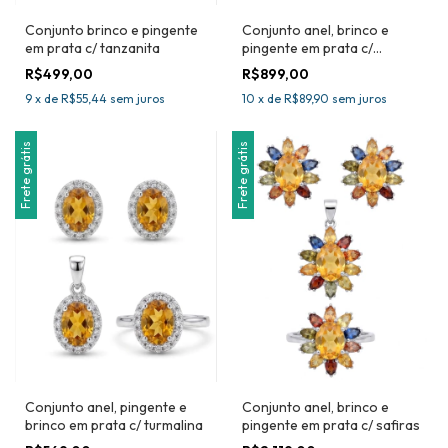
Conjunto brinco e pingente
Conjunto anel, brinco e
em prata c/ tanzanita
pingente em prata c/
tanzanita
R$499,00
R$899,00
9
x
de
R$55,44
sem juros
10
x
de
R$89,90
sem juros
Frete grátis
Frete grátis
Conjunto anel, pingente e
Conjunto anel, brinco e
brinco em prata c/ turmalina
pingente em prata c/ safiras