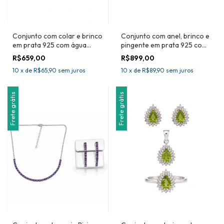
Conjunto com colar e brinco
Conjunto com anel, brinco e
em prata 925 com água
pingente em prata 925 com
marinha natural- Joia
tanzanita natural -Joia
R$659,00
R$899,00
Certificada
Certificada
10
x
de
R$65,90
sem juros
10
x
de
R$89,90
sem juros
Frete grátis
Frete grátis