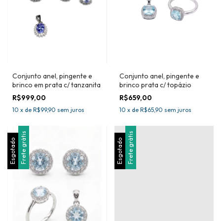
Conjunto anel, pingente e
Conjunto anel, pingente e
brinco em prata c/ tanzanita
brinco prata c/ topázio
R$999,00
R$659,00
10
x
de
R$99,90
sem juros
10
x
de
R$65,90
sem juros
Frete grátis
Frete grátis
Esgotado
Esgotado