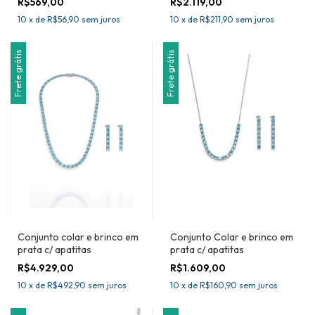
R$569,00
R$2.119,00
10
x
de
R$56,90
sem juros
10
x
de
R$211,90
sem juros
Frete grátis
Frete grátis
Conjunto colar e brinco em
Conjunto Colar e brinco em
prata c/ apatitas
prata c/ apatitas
R$4.929,00
R$1.609,00
10
x
de
R$492,90
sem juros
10
x
de
R$160,90
sem juros