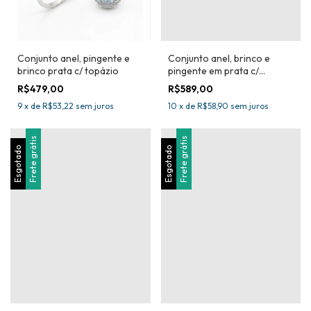
Conjunto anel, brinco e
Conjunto anel, pingente e
pingente em prata c/
brinco prata c/ topázio
esmeralda
R$589,00
R$479,00
10
x
de
R$58,90
sem juros
9
x
de
R$53,22
sem juros
Frete grátis
Frete grátis
Esgotado
Esgotado