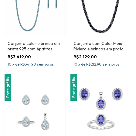
Conjunto colar e brinco em
Conjunto com Colar Meia
prata 925 com Apatitas
Riviera e brincos em prata
Naturais-Joia Certificada
925 com Safiras Azuis
R$3.419,00
R$2.129,00
Naturais
10
x
de
R$341,90
sem juros
10
x
de
R$212,90
sem juros
Frete grátis
Frete grátis