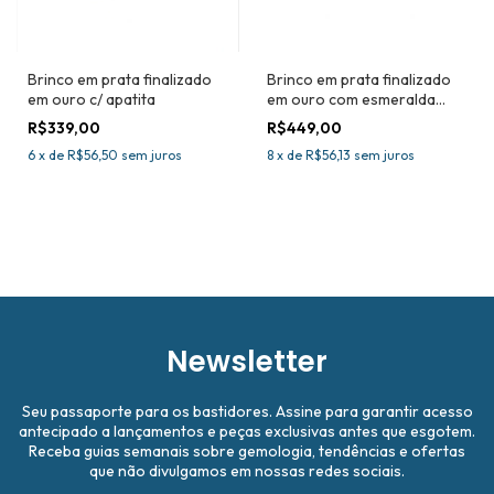
Brinco em prata finalizado
Brinco em prata finalizado
em ouro c/ apatita
em ouro com esmeralda
natural
R$339,00
R$449,00
6
x
de
R$56,50
sem juros
8
x
de
R$56,13
sem juros
Newsletter
Seu passaporte para os bastidores. Assine para garantir acesso
antecipado a lançamentos e peças exclusivas antes que esgotem.
Receba guias semanais sobre gemologia, tendências e ofertas
que não divulgamos em nossas redes sociais.