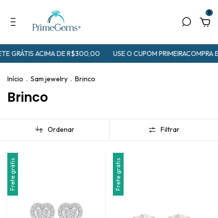
0
TE GRÁTIS ACIMA DE R$300,00
USE O CUPOM PRIMEIRACOMPRA 
Início
.
Sam jewelry
.
Brinco
Brinco
Ordenar
Filtrar
Frete grátis
Frete grátis