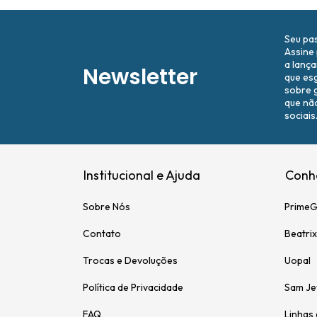
Seu pa
Assine
a lanç
Newsletter
que es
sobre 
que nã
sociais
Institucional e Ajuda
Conhe
Sobre Nós
Prime
Contato
Beatrix
Trocas e Devoluções
Uopal
Política de Privacidade
Sam Je
FAQ
Linhas 