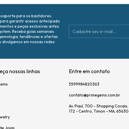
ssaporte para os bastidores.
 para garantir acesso antecipado
amentos e peças exclusivas antes
gotem. Receba guias semanais
gemologia, tendências e ofertas
o divulgamos em nossas redes
.
ça nossas linhas
Entre em contato
Gems
5599984820363
contato@primegems.com.br
Av. Piauí, 700 - Shopping Cocais
172 - Centro, Timon - MA, 6563
welry
de Joias