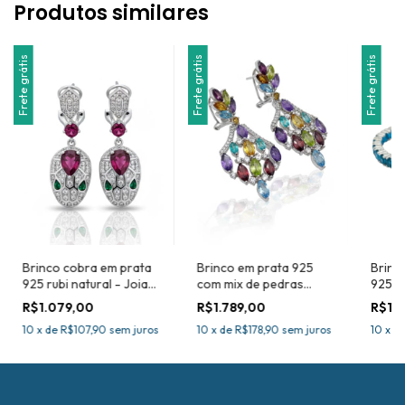
Produtos similares
Frete grátis
Frete grátis
Frete grátis
Brinco cobra em prata
Brinco em prata 925
Brinc
925 rubi natural - Joia
com mix de pedras
925 c
certificada
preciosas naturais
natur
R$1.079,00
R$1.789,00
R$1.
Certi
10
x
de
R$107,90
sem juros
10
x
de
R$178,90
sem juros
10
x
d