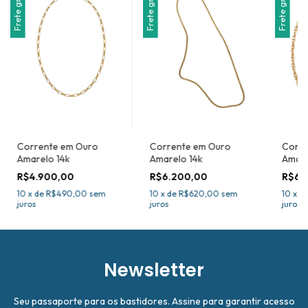
Frete grátis
Frete grátis
Frete grátis
Corrente em Ouro
Corrente em Ouro
Corre
Amarelo 14k
Amarelo 14k
Amare
R$4.900,00
R$6.200,00
R$6.
10
x
de
R$490,00
sem
10
x
de
R$620,00
sem
10
x
d
juros
juros
juros
Newsletter
Seu passaporte para os bastidores. Assine para garantir acesso