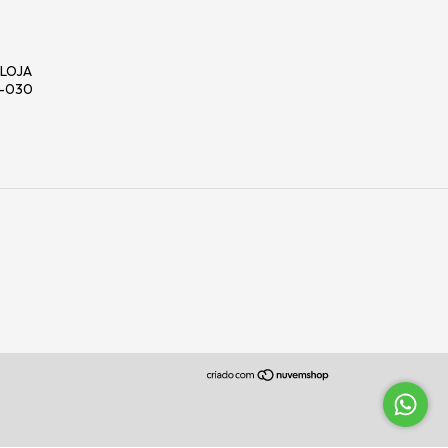
, LOJA
0-030