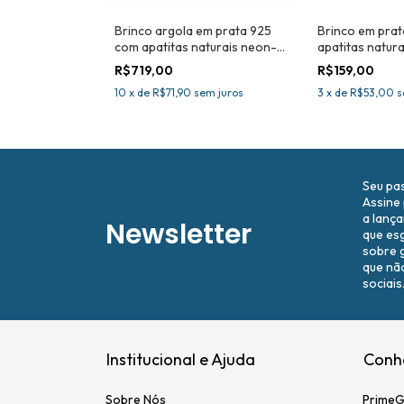
 c/ rubi
Brinco argola em prata 925
Brinco em pra
com apatitas naturais neon-
apatitas natura
Joia Certificada
certificada
R$719,00
R$159,00
m juros
10
x
de
R$71,90
sem juros
3
x
de
R$53,00
s
Seu pa
Assine
a lanç
Newsletter
que es
sobre 
que nã
sociais
Institucional e Ajuda
Conhe
Sobre Nós
Prime