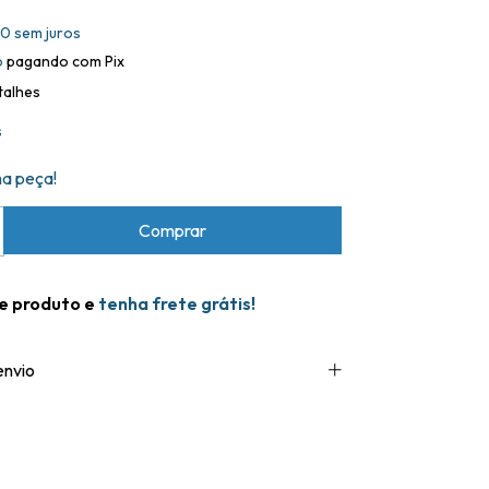
00
sem juros
o
pagando com Pix
talhes
s
ma peça!
te produto e
tenha frete grátis!
envio