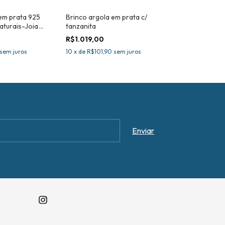
em prata 925
Brinco argola em prata c/
Brinco em prat
aturais-Joia
tanzanita
pedras precio
R$1.019,00
R$1.789,00
sem juros
10
x
de
R$101,90
sem juros
10
x
de
R$178,90