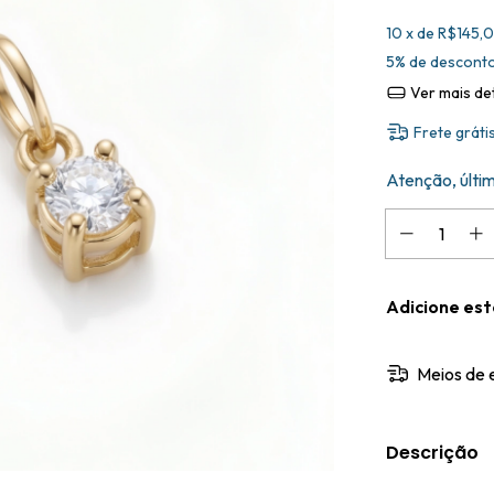
10
x de
R$145,
5% de descont
Ver mais de
Frete gráti
Atenção, últi
Adicione es
Meios de 
Descrição