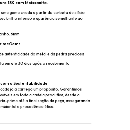
uro 18K com Moissanita.
 uma gema criada a partir do carbeto de silício,
seu brilho intenso e aparência semelhante ao
manho: 6mm
 PrimeGems
de autenticidade do metal e da pedra preciosa
ita em até 30 dias após o recebimento
com a Sustentabilidade
cada joia carrega um propósito. Garantimos
sáveis em toda a cadeia produtiva, desde a
ria-prima até a finalização da peça, assegurando
mbiental e procedência ética.