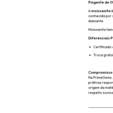
Pingente de O
A
moissanita
é
conhecida por 
diamante.
Moissanita ta
Diferenciais
Certificado 
Troca gratu
Compromisso 
Na PrimeGems, 
práticas respon
origem da maté
respeito socioa