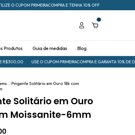
TILIZE O CUPOM PRIMEIRACOMPRA E TENHA 10% OFF
0
os Produtos
Guia de medidas
Blog
$300,00
USE O CUPOM PRIMEIRACOMPRA E GARANTA 10% DE DES
ems
.
Pingente Solitário em Ouro 18k com
mm
te Solitário em Ouro
om Moissanite-6mm
00