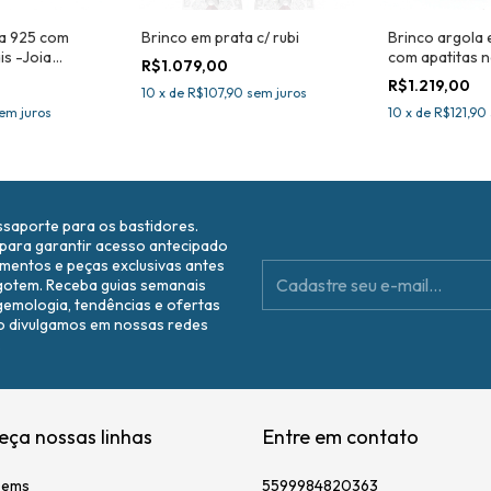
ta 925 com
Brinco em prata c/ rubi
Brinco argola 
is -Joia
com apatitas n
R$1.079,00
Certificada
R$1.219,00
10
x
de
R$107,90
sem juros
em juros
10
x
de
R$121,90
ssaporte para os bastidores.
 para garantir acesso antecipado
amentos e peças exclusivas antes
gotem. Receba guias semanais
gemologia, tendências e ofertas
o divulgamos em nossas redes
.
ça nossas linhas
Entre em contato
Gems
5599984820363